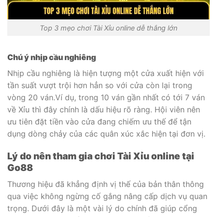
Top 3 mẹo chơi Tài Xỉu online dễ thắng lớn
Chú ý nhịp cầu nghiêng
Nhịp cầu nghiêng là hiện tượng một cửa xuất hiện với
tần suất vượt trội hơn hẳn so với cửa còn lại trong
vòng 20 ván.Ví dụ, trong 10 ván gần nhất có tới 7 ván
về Xỉu thì đây chính là dấu hiệu rõ ràng. Hội viên nên
ưu tiên đặt tiền vào cửa đang chiếm ưu thế để tận
dụng dòng chảy của các quân xúc xắc hiện tại đơn vị.
Lý do nên tham gia chơi Tài Xỉu online tại
Go88
Thương hiệu đã khẳng định vị thế của bản thân thông
qua việc không ngừng cố gắng nâng cấp dịch vụ quan
trọng. Dưới đây là một vài lý do chính đã giúp cổng