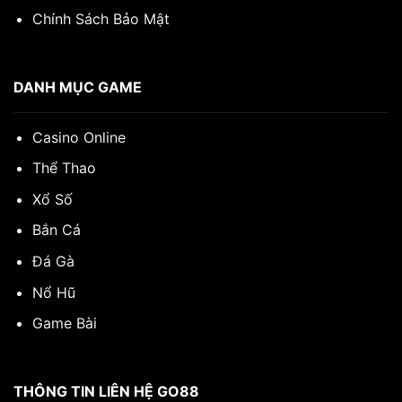
Chính Sách Bảo Mật
DANH MỤC GAME
Casino Online
Thể Thao
Xổ Số
Bắn Cá
Đá Gà
Nổ Hũ
Game Bài
THÔNG TIN LIÊN HỆ GO88