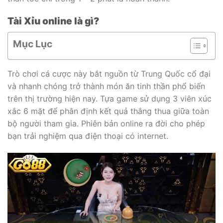
Tài Xỉu online là gì?
Mục Lục
Trò chơi cá cược này bắt nguồn từ Trung Quốc cổ đại
và nhanh chóng trở thành món ăn tinh thần phổ biến
trên thị trường hiện nay. Tựa game sử dụng 3 viên xúc
xắc 6 mặt để phân định kết quả thắng thua giữa toàn
bộ người tham gia. Phiên bản online ra đời cho phép
bạn trải nghiệm qua điện thoại có internet.