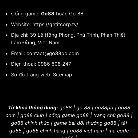
Cổng game:
Go88
hoặc Go 88
Website:
https://getitcorp.tv/
Địa chỉ:
39 Lê Hồng Phong, Phú Trinh, Phan Thiết,
Lâm Đồng, Việt Nam
Email:
contact@go88po.com
Điện thoại:
0986 608 247
Sơ đồ trang web:
Sitemap
Từ khoá thông dụng:
go88 | go 88 | go88po | go88
com | go88 club | cổng game go88 | trang chủ go88 |
go88 chính thức | game bài đổi thưởng go88 | tải
go88 | go88 chính hãng | go88 việt nam | mã code