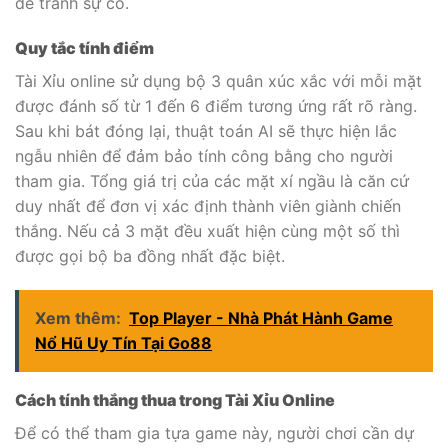
để tránh sự cố.
Quy tắc tính điểm
Tài Xỉu online sử dụng bộ 3 quân xúc xắc với mỗi mặt
được đánh số từ 1 đến 6 điểm tương ứng rất rõ ràng.
Sau khi bát đóng lại, thuật toán AI sẽ thực hiện lắc
ngẫu nhiên để đảm bảo tính công bằng cho người
tham gia. Tổng giá trị của các mặt xí ngầu là căn cứ
duy nhất để đơn vị xác định thành viên giành chiến
thắng. Nếu cả 3 mặt đều xuất hiện cùng một số thì
được gọi bộ ba đồng nhất đặc biệt.
Xem thêm:
Top Player - Nhà Phát Hành Game
Nổ Hũ Uy Tín Tại Go88
Cách tính thắng thua trong Tài Xỉu Online
Để có thể tham gia tựa game này, người chơi cần dự